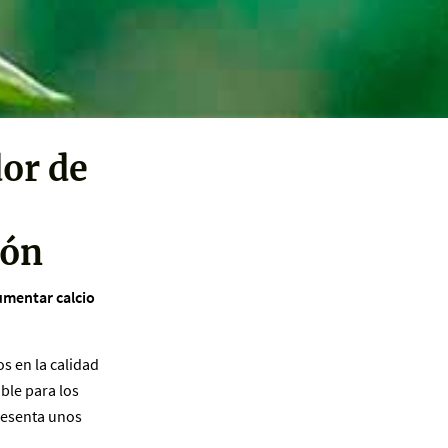
or de
ión
umentar calcio
os en la calidad
ble para los
resenta unos