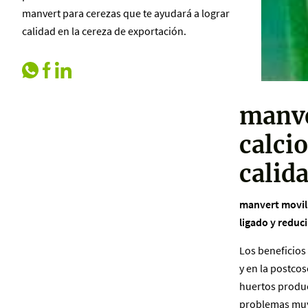
manvert para cerezas que te ayudará a lograr
calidad en la cereza de exportación.
manve
calci
calid
manvert movili
ligado y reduci
Los beneficios 
y en la postco
huertos produc
problemas muy