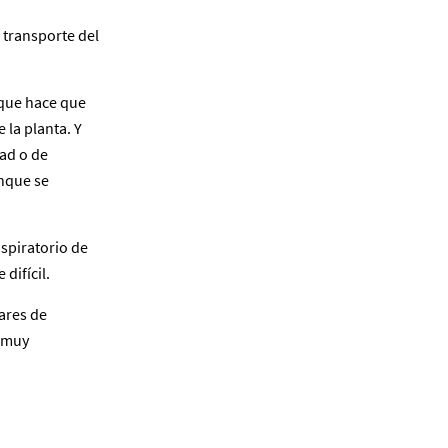
e transporte del
o que hace que
 la planta. Y
dad o de
unque se
nspiratorio de
difícil.
ares de
s muy