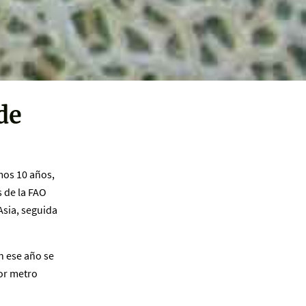
de
mos 10 años,
 de la FAO
Asia, seguida
n ese año se
or metro