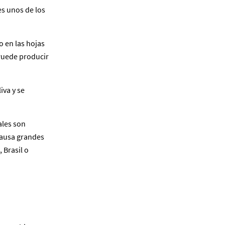
es unos de los
o en las hojas
 Puede producir
iva y se
ales son
 causa grandes
 Brasil o