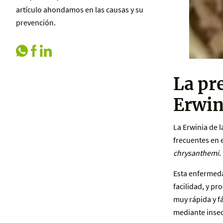
artículo ahondamos en las causas y su
prevención.
La pr
Erwin
La Erwinia de l
frecuentes en 
chrysanthemi
.
Esta enfermeda
facilidad, y p
muy rápida y fá
mediante insec