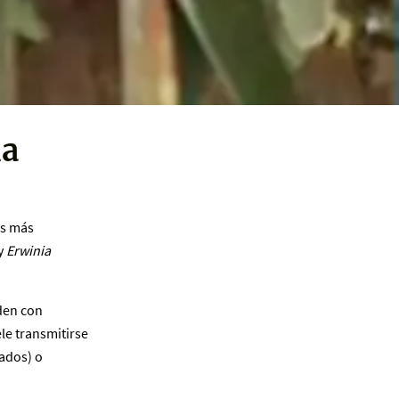
la
es más
y
Erwinia
den con
le transmitirse
nados) o