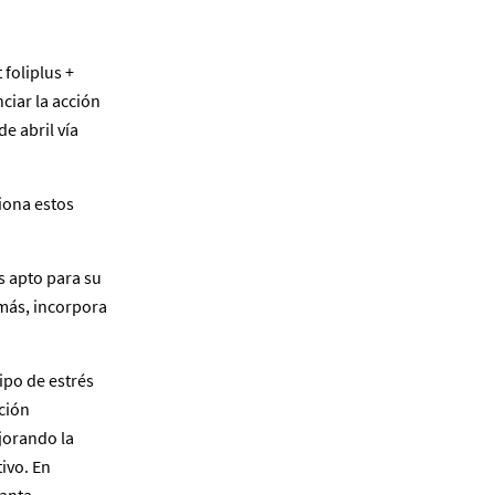
 foliplus +
iar la acción
e abril vía
iona estos
 apto para su
emás, incorpora
ipo de estrés
ción
ejorando la
ivo. En