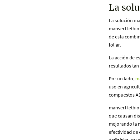
La sol
La solución ma
manvert letbio
de esta combin
foliar.
La acción de e
resultados tan
Por un lado,
ma
uso en agricul
compuestos ADV
manvert letbio 
que causan dis
mejorando la ma
efectividad de