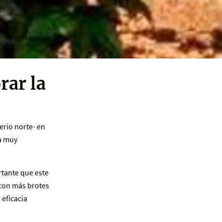
rar la
erio norte- en
pa muy
rtante que este
, con más brotes
 eficacia