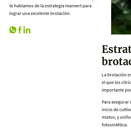
te hablamos de la estrategia manvert para
lograr una excelente brotación.
Estra
brotac
La brotación es
el que los cít
importante por
Para asegurar 
inicio de culti
mixtos, y unif
fotosintética.