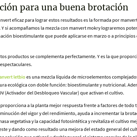
ución para una buena brotación
nvert eficaz para lograr estos resultados es la formada por manvert
. Y si acompañamos la mezcla con manvert mokry lograremos potenc
ación bioestimulante que puede aplicarse en marzo o a principios d
stos productos se complementa perfectamente. Y es la que proporc
 espectaculares.
nvert letbio
es una mezcla líquida de microelementos complejados
tura ecológica con doble función: bioestimulante y nutricional. Ad
 (Activador del Desbloqueo Vascular) que activan el cultivo.
proporciona a la planta mejor respuesta frente a factores de todo t
minución del vigor y del rendimiento, ayuda a incrementar la brota
sa vegetativa y la capacidad fotosintética y revitaliza el cultivo m
 este y dando como resultado una mejora del estado general del cult