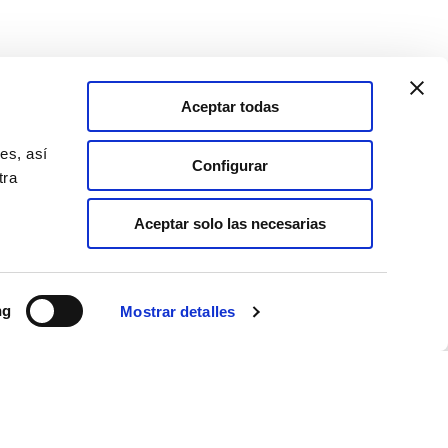
Aceptar todas
es, así
Configurar
tra
Aceptar solo las necesarias
so económico,
idas, y desde
ódigo al que se
ng
Mostrar detalles
e los
d de
o, así como en