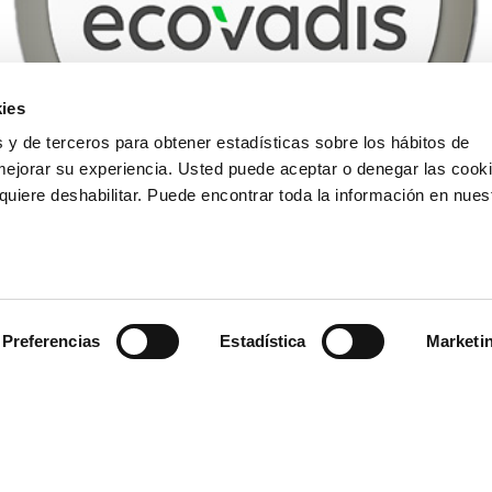
ies
 y de terceros para obtener estadísticas sobre los hábitos de
mejorar su experiencia. Usted puede aceptar o denegar las cooki
uiere deshabilitar. Puede encontrar toda la información en nues
 fundación en 1988, somos una compañía con un fuerte compromi
ntal. Desde 2011 somos firmantes del Pacto Mundial de Naciones Un
 del Charter de Diversidad de la Fundación para la Diversidad, un c
Preferencias
Estadística
Marketi
s empresas e instituciones de la Unión Europea para el fomento d
damentales de igualdad, inclusión y diversidad.
ca de Responsabilidad Social Corporativa está basada en la igualda
 el respeto de los derechos, la formación, y la seguridad del equip