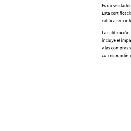
Es un verdader
Esta certifica
calificación in
La calificació
incluye el imp
y las compras 
correspondient