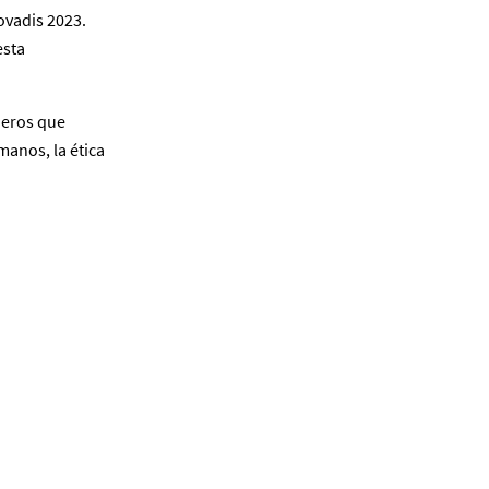
ovadis 2023.
esta
ieros que
manos, la ética