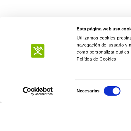
Esta página web usa cook
Utilizamos cookies propias
navegación del usuario y 
como personalizar cuáles q
Política de Cookies.
Desde nuestra
social y ambie
Selección
2020 firmantes
Necesarias
de
comprometen la
consentimiento
principios fun
Nuestra políti
oportunidades,