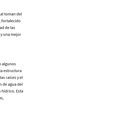
ual toman del
 fortalecido
ad de las
 y una mejor
en algunos
la estructura
as raíces y el
n de agua del
 hídrico. Esta
as,