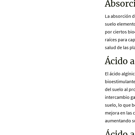
Absorc
La absorción d
suelo elemento
por ciertos bi
raíces para ca
salud de las pl
Ácido a
El ácido algín
bioestimulante
del suelo al pr
intercambio ga
suelo, lo que b
mejora en las c
aumentando su 
Ácido a