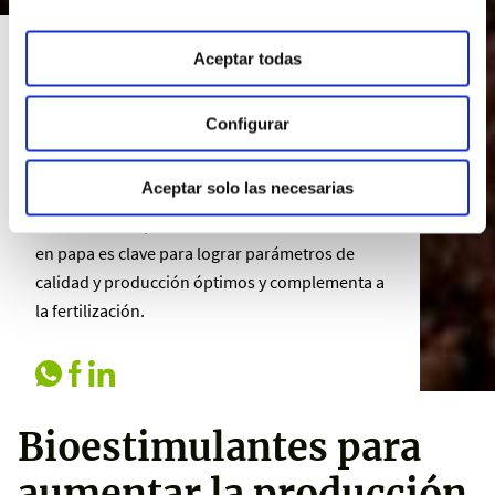
Aceptar todas
Bioestimulantes para
aumentar la
Configurar
producción y la calidad
en papa
Aceptar solo las necesarias
Contar con un plan de bioestimulación eficaz
en papa es clave para lograr parámetros de
calidad y producción óptimos y complementa a
la fertilización.
Bioestimulantes para
aumentar la producción