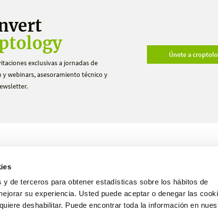
nvert
ptology
Únete a croptol
vitaciones exclusivas a jornadas de
 y webinars, asesoramiento técnico y
ewsletter.
Productos
Ensayos
ies
Nosotros
Hazte distribuidor
 y de terceros para obtener estadísticas sobre los hábitos de
mejorar su experiencia. Usted puede aceptar o denegar las cooki
uiere deshabilitar. Puede encontrar toda la información en nues
Español