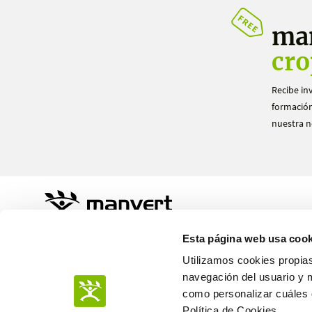
ma
cro
Recibe in
formación
nuestra n
Sustainable Agro Solutions, S.A.U.
Esta página web usa cook
Ctra. N-240 Km. 110
25100 Almacelles - Lleida – Spain
Utilizamos cookies propias
+34 973 190 707
navegación del usuario y 
como personalizar cuáles q
Política de Cookies.