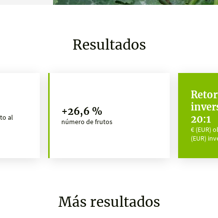
Resultados
Retor
inver
+26,6 %
to al
20:1
número de frutos
€ (EUR) o
(EUR) inv
Más resultados