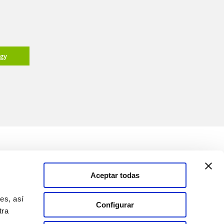
ogy
Medios
Soluciones
Aceptar todas
Canal de comunicación
es, así
Configurar
tra
España