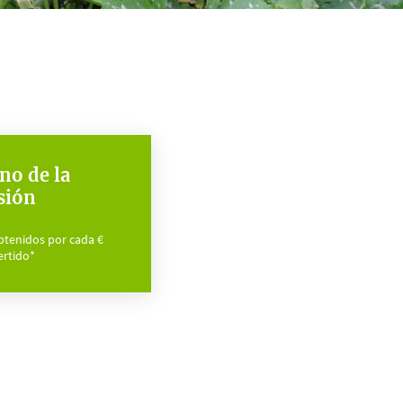
no de la
sión
btenidos por cada €
ertido*