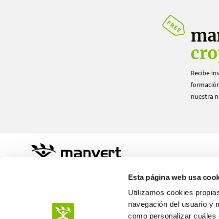
ma
cro
Recibe in
formación
nuestra n
Sustainable Agro Solutions, S.A.U.
Esta página web usa cook
Ctra. N-240 Km. 110
25100 Almacelles - Lleida – Spain
Utilizamos cookies propias
+34 973 190 707
navegación del usuario y 
como personalizar cuáles q