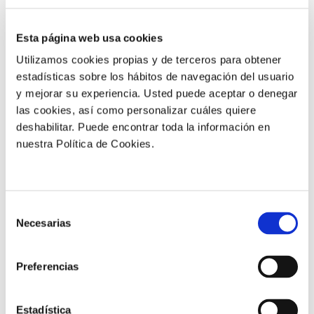
+9,3 %
de producción (+5.310 Kg/ha)
Esta página web usa cookies
Utilizamos cookies propias y de terceros para obtener
estadísticas sobre los hábitos de navegación del usuario
y mejorar su experiencia. Usted puede aceptar o denegar
las cookies, así como personalizar cuáles quiere
+
deshabilitar. Puede encontrar toda la información en
nuestra Política de Cookies.
altura, grosor del tallo y peso
fresco de la raíz
Selección
Necesarias
de
consentimiento
+9,6 %
Preferencias
en número de frutos (31.900
frutos/ha)
Estadística