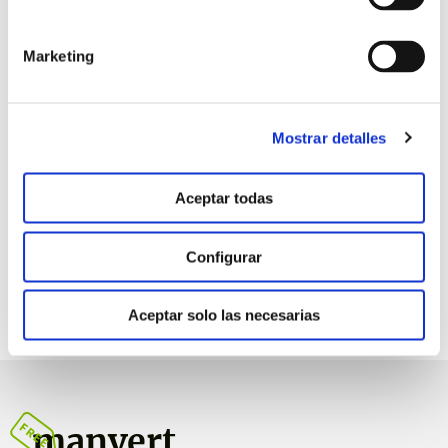
Marketing
Retorno de la
inversión
Mostrar detalles
3.7:1
€ (EUR) obtenidos por cada €
(EUR) invertido*
Aceptar todas
Configurar
Aceptar solo las necesarias
manvert