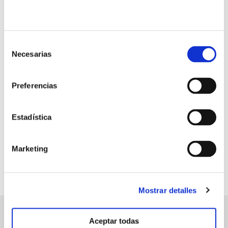
Selección
Necesarias
de
Retorno de la
consentimiento
inversión
3.5:1
Preferencias
€ (EUR) obtenidos por cada €
(EUR) invertido*
Estadística
Marketing
Mostrar detalles
Aceptar todas