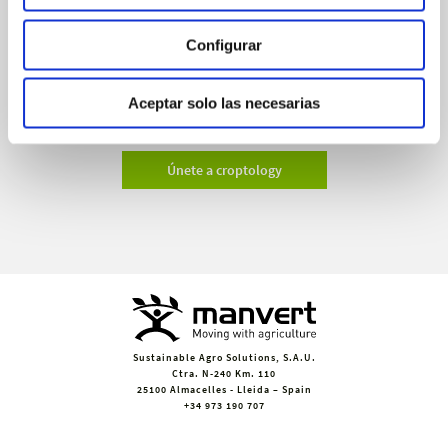
manvert
croptology
Configurar
Recibe invitaciones exclusivas a jornadas de formación y
Aceptar solo las necesarias
webinars, asesoramiento técnico y nuestra newsletter.
Únete a croptology
Sustainable Agro Solutions, S.A.U.
Ctra. N-240 Km. 110
25100 Almacelles - Lleida – Spain
+34 973 190 707