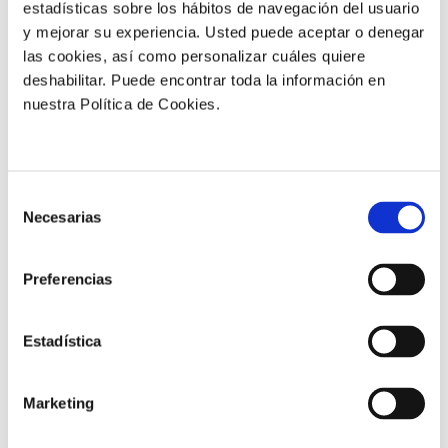
estadísticas sobre los hábitos de navegación del usuario
inversión
y mejorar su experiencia. Usted puede aceptar o denegar
13.3:1
las cookies, así como personalizar cuáles quiere
€ (EUR) obtenidos por cada €
(EUR) invertido*
deshabilitar. Puede encontrar toda la información en
nuestra Política de Cookies.
Selección
Más resultados
Necesarias
de
consentimiento
Preferencias
Estadística
Marketing