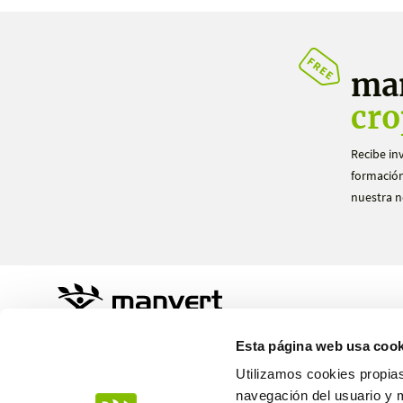
ma
cro
Recibe in
formación
nuestra n
Sustainable Agro Solutions, S.A.U.
Esta página web usa cook
Ctra. N-240 Km. 110
25100 Almacelles - Lleida – Spain
Utilizamos cookies propias
+34 973 190 707
navegación del usuario y 