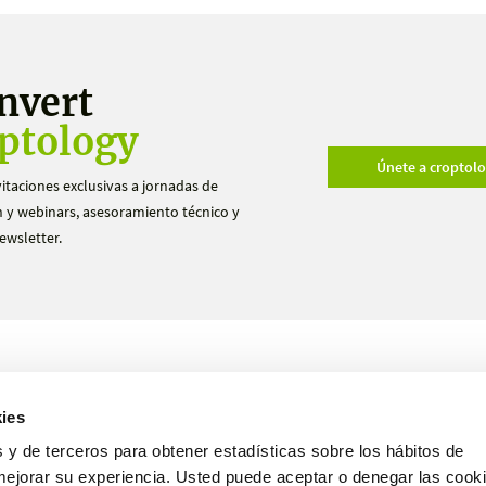
nvert
ptology
Únete a croptol
vitaciones exclusivas a jornadas de
 y webinars, asesoramiento técnico y
ewsletter.
Productos
Ensayos
ies
Nosotros
Hazte distribuidor
 y de terceros para obtener estadísticas sobre los hábitos de
mejorar su experiencia. Usted puede aceptar o denegar las cooki