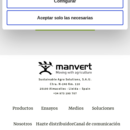
Configurar
Recibe invitaciones exclusivas a jornadas de formación y
webinars, asesoramiento técnico y nuestra newsletter.
Aceptar solo las necesarias
Únete a croptology
Sustainable Agro Solutions, S.A.U.
Ctra. N-240 Km. 110
25100 Almacelles - Lleida – Spain
+34 973 190 707
Productos
Ensayos
Medios
Soluciones
Nosotros
Hazte distribuidor
Canal de comunicación