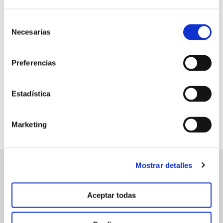
Selección
+64,1 %
Necesarias
de
de frutos recolectados en el
consentimiento
primer pase respecto el testigo
Preferencias
Estadística
Marketing
Mostrar detalles
manvert
Aceptar todas
croptology