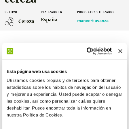
CULTIVO
REALIZADO EN
PRODUCTOS UTILIZADOS
España
manvert avanza
Cereza
Resultados
Esta página web usa cookies
Utilizamos cookies propias y de terceros para obtener
+10,7 %
estadísticas sobre los hábitos de navegación del usuario
y mejorar su experiencia. Usted puede aceptar o denegar
de frutos que reúnen las
condiciones óptimas de
las cookies, así como personalizar cuáles quiere
recolección en el primer pase
deshabilitar. Puede encontrar toda la información en
nuestra Política de Cookies.