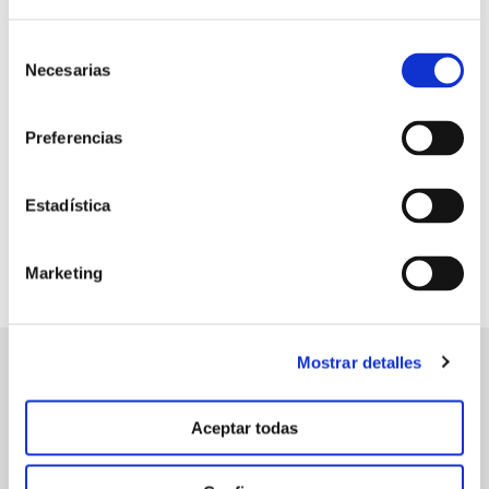
Selección
+257 Kg/ha
Necesarias
de
de producción recolectada en el
consentimiento
primer pase
Preferencias
Estadística
Marketing
Mostrar detalles
manvert
Aceptar todas
croptology