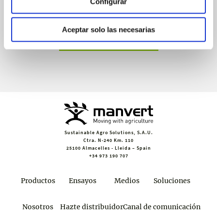
Configurar
Recibe invitaciones exclusivas a jornadas de formación y
webinars, asesoramiento técnico y nuestra newsletter.
Aceptar solo las necesarias
Únete a croptology
Sustainable Agro Solutions, S.A.U.
Ctra. N-240 Km. 110
25100 Almacelles - Lleida – Spain
+34 973 190 707
Productos
Ensayos
Medios
Soluciones
Nosotros
Hazte distribuidor
Canal de comunicación