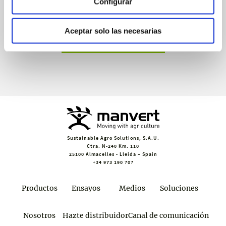
Configurar
Recibe invitaciones exclusivas a jornadas de formación y
webinars, asesoramiento técnico y nuestra newsletter.
Aceptar solo las necesarias
Únete a croptology
Sustainable Agro Solutions, S.A.U.
Ctra. N-240 Km. 110
25100 Almacelles - Lleida – Spain
+34 973 190 707
Productos
Ensayos
Medios
Soluciones
Nosotros
Hazte distribuidor
Canal de comunicación