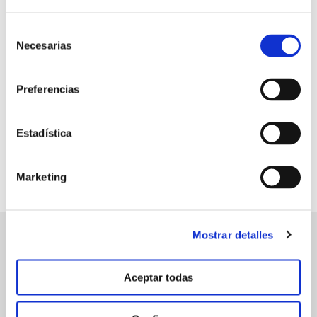
Retorno de la
Selección
inversión
Necesarias
de
3.9:1
consentimiento
€ (EUR) obtenidos por cada €
(EUR) invertido*
Preferencias
Estadística
Marketing
Mostrar detalles
manvert
Aceptar todas
croptology